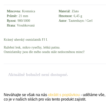
Mincovna:
Kremnica
Materiál:
Zlato
Průměr:
21 mm
Hmotnost:
6,45 g
Ryzost:
900/1000
Autor:
Tautenhayn / Gerl
Hrana:
Vroubkovaná
Krásný uherský osmizlatník FJ I.
Ražební lesk, mikro rysečky, lehká patina.
Osmizlatníky jsou dle mého soudu stále nedoceněnou mincí!
Aktuálně bohužel není dostupné.
Neváhajte se však na nás
obrátit s poptávkou
- uděláme vše,
co je v našich silách pro vás tento produkt zajistit.