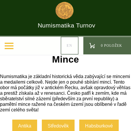
Numismatika Turnov
EN
0 POLOŽEK
Mince
Numismatika je základní historická věda
zabývající se mincemi
a medailemi
celkově. Nejde jen o pouhé sbírání mincí. Tento
obor má počátky již v antickém Řecku
, avšak opravdový věhlas
a prestiž získala až v renesanci
. Česko patří k zemím, kde má
sběratelství silné zázemí (především za první republiky) a
pamětní mince ražené na českém území jsou oblíbené v řadě
zemí celého světa!
Antika
Středověk
Habsburkové