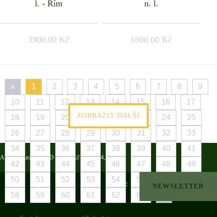
l. - Řím
n. l.
3900.00 Kč
6900.00 Kč
«
1
2
3
4
5
6
7
8
9
10
11
12
13
14
15
16
17
ZOBRAZIT DALŠÍ
18
19
20
21
22
23
24
25
26
27
28
29
30
31
32
33
34
35
36
37
38
39
40
41
Aktuální kurzy: USD 20,937 Kč | EUR 24,190 Kč
42
43
44
45
46
47
48
49
50
51
52
53
54
55
56
57
NEWSLETTER
58
59
60
61
62
63
»