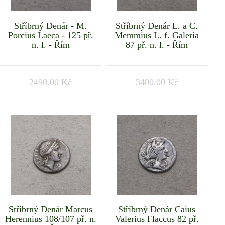
Stříbrný Denár - M.
Stříbrný Denár L. a C.
Porcius Laeca - 125 př.
Memmius L. f. Galeria
n. l. - Řím
87 př. n. l. - Řím
2490.00 Kč
3400.00 Kč
Stříbrný Denár Marcus
Stříbrný Denár Caius
Herennius 108/107 př. n.
Valerius Flaccus 82 př.