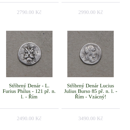
2790.00 Kč
2990.00 Kč
Stříbrný Denár - L.
Stříbrný Denár Lucius
Furius Philus - 121 př. n.
Julius Burso 85 př. n. l. -
l. - Řím
Řím - Vzácný!
2490.00 Kč
3490.00 Kč