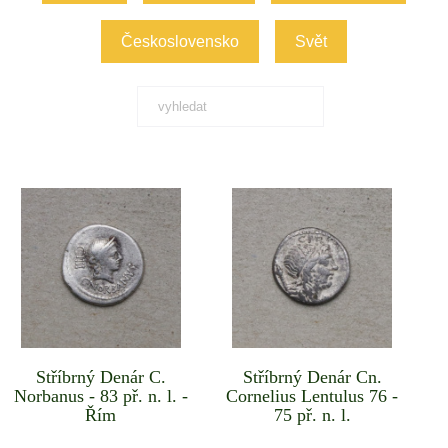
Československo
Svět
Stříbrný Denár C.
Stříbrný Denár Cn.
Norbanus - 83 př. n. l. -
Cornelius Lentulus 76 -
Řím
75 př. n. l.