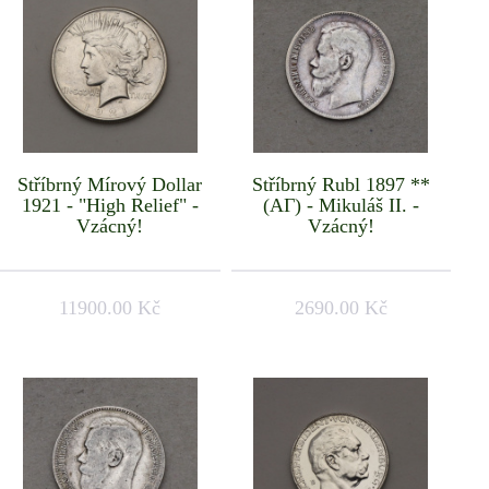
Stříbrný Mírový Dollar
Stříbrný Rubl 1897 **
1921 - "High Relief" -
(АГ) - Mikuláš II. -
Vzácný!
Vzácný!
11900.00 Kč
2690.00 Kč