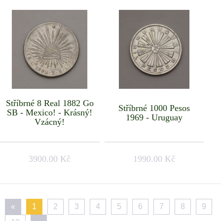
Stříbrné 8 Real 1882 Go
Stříbrné 1000 Pesos
SB - Mexico! - Krásný!
1969 - Uruguay
Vzácný!
3900.00 Kč
1990.00 Kč
«
1
2
3
4
5
6
7
8
9