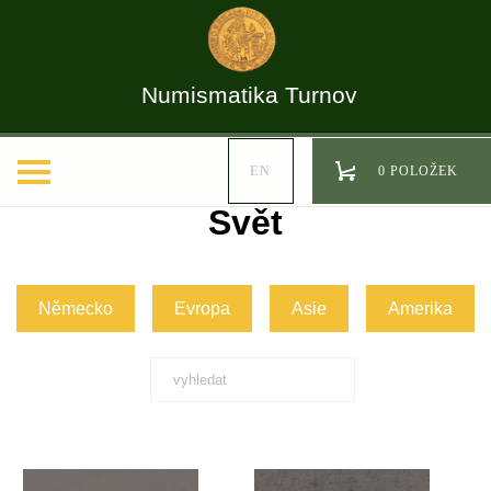
Numismatika Turnov
EN
0 POLOŽEK
Svět
Německo
Evropa
Asie
Amerika