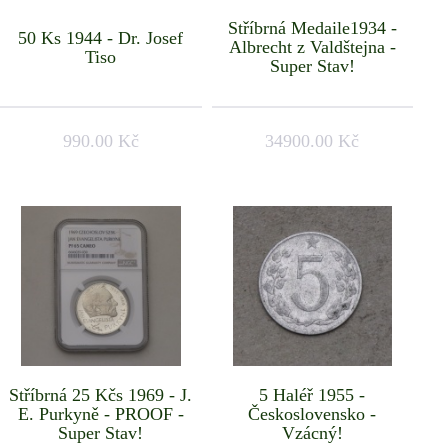
Stříbrná Medaile1934 -
50 Ks 1944 - Dr. Josef
Albrecht z Valdštejna -
Tiso
Super Stav!
990.00 Kč
34900.00 Kč
Stříbrná 25 Kčs 1969 - J.
5 Haléř 1955 -
E. Purkyně - PROOF -
Československo -
Super Stav!
Vzácný!