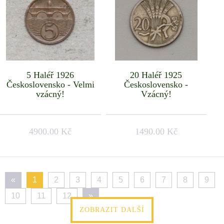
5 Haléř 1926
20 Haléř 1925
Československo - Velmi
Československo -
vzácný!
Vzácný!
4900.00 Kč
1490.00 Kč
«
1
2
3
4
5
6
7
8
9
10
11
12
»
ZOBRAZIT DALŠÍ