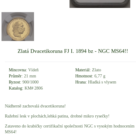
Zlatá Dvacetikoruna FJ I. 1894 bz - NGC MS64!!
Mincovna:
Vídeň
Materiál:
Zlato
Průměr:
21 mm
Hmotnost:
6,77 g
Ryzost:
900/1000
Hrana:
Hladká s vlysem
Katalog:
KM# 2806
Nádherně zachovalá dvacetikoruna!
Ražební lesk v plochách,lehká patina, drobné mikro rysečky!
Zataveno do krabičky certifikační společnosti NGC s vysokým hodnocením
MS64!