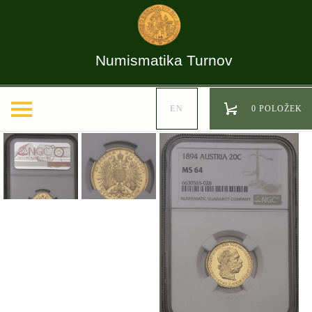
Numismatika Turnov
EN
0 POLOŽEK