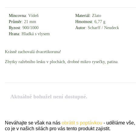
Mincovna:
Vídeň
Materiál:
Zlato
Průměr:
21 mm
Hmotnost:
6,77 g
Ryzost:
900/1000
Autor:
Scharff / Neudeck
Hrana:
Hladká s vlysem
Krásně zachovalá dvacetikoruna!
Zbytky ražebního lesku v plochách, drobné mikro rysečky, patina.
Aktuálně bohužel není dostupné.
Neváhajte se však na nás
obrátit s poptávkou
- uděláme vše,
co je v našich silách pro vás tento produkt zajistit.