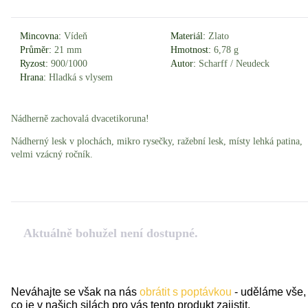
Mincovna:
Vídeň
Materiál:
Zlato
Průměr:
21 mm
Hmotnost:
6,78 g
Ryzost:
900/1000
Autor:
Scharff / Neudeck
Hrana:
Hladká s vlysem
Nádherně zachovalá dvacetikoruna!
Nádherný lesk v plochách, mikro rysečky, ražební lesk, místy lehká patina,
velmi vzácný ročník.
Aktuálně bohužel není dostupné.
Neváhajte se však na nás
obrátit s poptávkou
- uděláme vše,
co je v našich silách pro vás tento produkt zajistit.