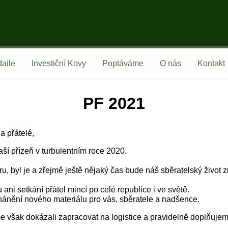
aile
Investiční Kovy
Poptáváme
O nás
Kontakt
PF 2021
a přátelé,
í přízeň v turbulentním roce 2020.
ru, byl je a zřejmě ještě nějaký čas bude náš sběratelský život
ani setkání přátel mincí po celé republice i ve světě.
hánění nového materiálu pro vás, sběratele a nadšence.
však dokázali zapracovat na logistice a pravidelně doplňujeme