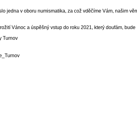
íslo jedna v oboru numismatika, za což vděčíme Vám, našim vě
žití Vánoc a úspěšný vstup do roku 2021, který doufám, bude l
y Turnov
ce_Turnov