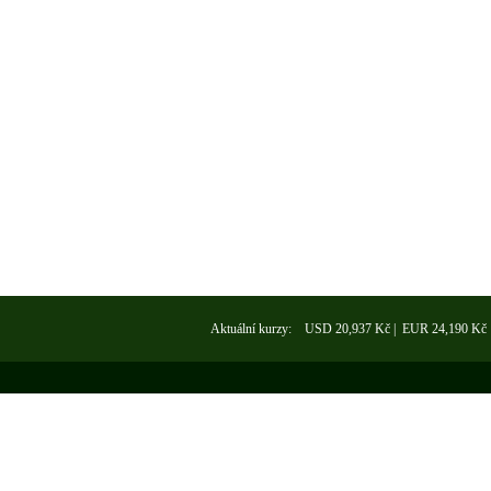
Aktuální kurzy: USD 20,937 Kč | EUR 24,190 Kč
Kontakt
O nás