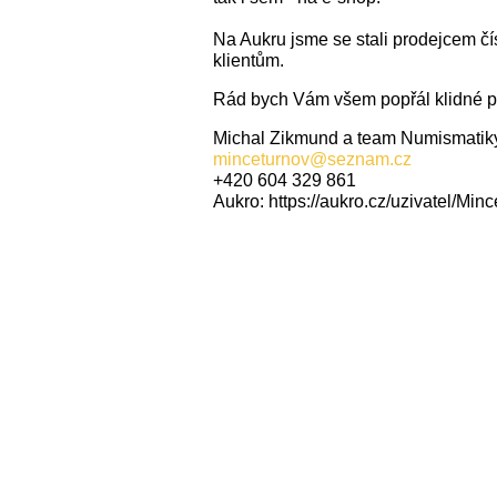
Na Aukru jsme se stali prodejcem č
klientům.
Rád bych Vám všem popřál klidné pro
Michal Zikmund a team Numismatik
minceturnov@seznam.cz
+420 604 329 861
Aukro: https://aukro.cz/uzivatel/Min