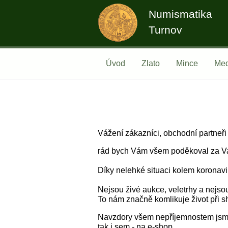
Numismatika
Turnov
Úvod
Zlato
Mince
Med
Vážení zákazníci, obchodní partneři 
rád bych Vám všem poděkoval za Vaš
Díky nelehké situaci kolem koronavi
Nejsou živé aukce, veletrhy a nejsou 
To nám značně komlikuje život při s
Navzdory všem nepříjemnostem jsme 
tak i sem - na e-shop.