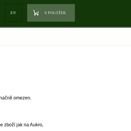
EN
0 POLOŽEK
 značně omezen.
 zboží jak na Aukro,