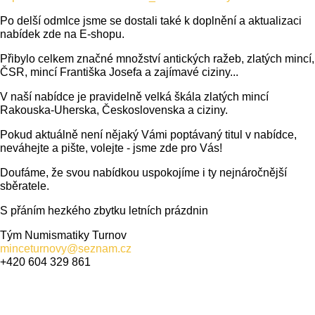
Po delší odmlce jsme se dostali také k doplnění a aktualizaci
nabídek zde na E-shopu.
Přibylo celkem značné množství antických ražeb, zlatých mincí,
ČSR, mincí Františka Josefa a zajímavé ciziny...
V naší nabídce je pravidelně velká škála zlatých mincí
Rakouska-Uherska, Československa a ciziny.
Pokud aktuálně není nějaký Vámi poptávaný titul v nabídce,
neváhejte a pište, volejte - jsme zde pro Vás!
Doufáme, že svou nabídkou uspokojíme i ty nejnáročnější
sběratele.
S přáním hezkého zbytku letních prázdnin
Tým Numismatiky Turnov
minceturnovy@seznam.cz
+420 604 329 861