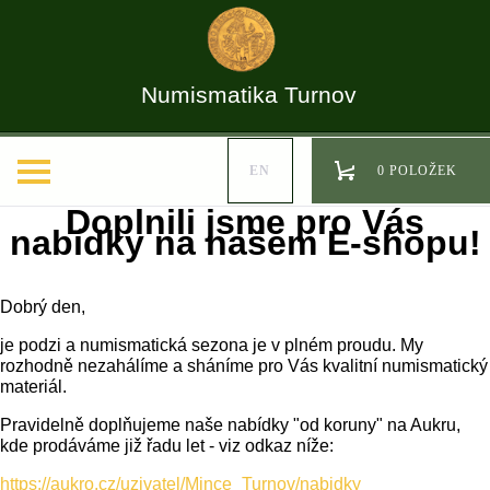
Numismatika Turnov
EN
0 POLOŽEK
Doplnili jsme pro Vás
nabídky na našem E-shopu!
Dobrý den,
je podzi a numismatická sezona je v plném proudu. My
rozhodně nezahálíme a sháníme pro Vás kvalitní numismatický
materiál.
Pravidelně doplňujeme naše nabídky "od koruny" na Aukru,
kde prodáváme již řadu let - viz odkaz níže:
https://aukro.cz/uzivatel/Mince_Turnov/nabidky