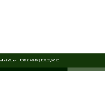
Aktuální kurzy: USD 21,039 Kč | EUR 24,265 Kč
NEWSLETTER
Kontakt
Obchodní
O nás
Podmínky