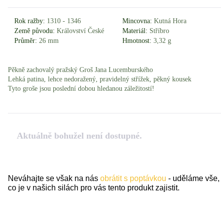
Rok ražby:
1310 - 1346
Mincovna:
Kutná Hora
Země původu:
Království České
Materiál:
Stříbro
Průměr:
26 mm
Hmotnost:
3,32 g
Pěkně zachovalý pražský Groš Jana Lucemburského
Lehká patina, lehce nedoražený, pravidelný střížek, pěkný kousek
Tyto groše jsou poslední dobou hledanou záležitostí!
Aktuálně bohužel není dostupné.
Neváhajte se však na nás
obrátit s poptávkou
- uděláme vše,
co je v našich silách pro vás tento produkt zajistit.