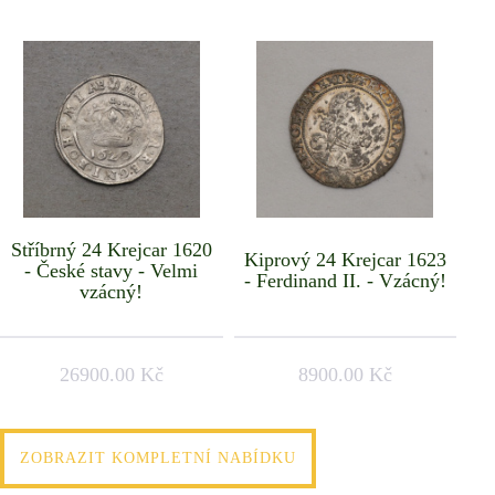
Stříbrný 24 Krejcar 1620
Kiprový 24 Krejcar 1623
- České stavy - Velmi
- Ferdinand II. - Vzácný!
vzácný!
26900.00 Kč
8900.00 Kč
ZOBRAZIT KOMPLETNÍ NABÍDKU