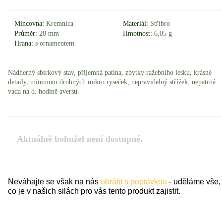
Mincovna:
Kremnica
Materiál:
Stříbro
Průměr:
28 mm
Hmotnost:
6,05 g
Hrana:
s ornamentem
Nádherný sbírkový stav, příjemná patina, zbytky ražebního lesku, krásné
detaily, minimum drobných mikro ryseček, nepravidelný střížek; nepatrná
vada na 8. hodině aversu.
Aktuálně bohužel není dostupné.
Neváhajte se však na nás
obrátit s poptávkou
- uděláme vše,
co je v našich silách pro vás tento produkt zajistit.