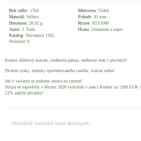
Rok ražby:
1764
Mincovna:
Vídeň
Materiál:
Stříbro
Průměr:
41 mm
Hmotnost:
28,02 g
Ryzost:
833/1000
Autor:
J. Toda
Hrana:
Ornament a nápis
Katalog:
Davenport 1182;
Holzmair 9
Krásný sbírkový kousek, nádherná patina, nádherný lesk v plochách!
Drobné rysky, známky opotřebovaného razidla, vzácná ražba!
Jde o variantu se jménem autora na rameni!
Stejná se naposledy v březnu 2020 vydražila v aukci Kunker za 1200 EUR 
21% aukční přirážky!
Aktuálně bohužel není dostupné.