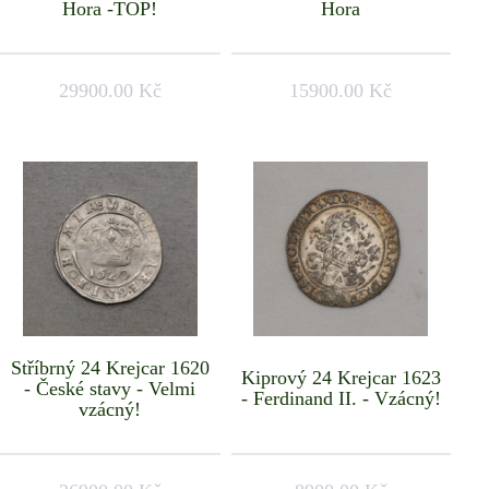
Hora -TOP!
Hora
29900.00 Kč
15900.00 Kč
Stříbrný 24 Krejcar 1620
Kiprový 24 Krejcar 1623
- České stavy - Velmi
- Ferdinand II. - Vzácný!
vzácný!