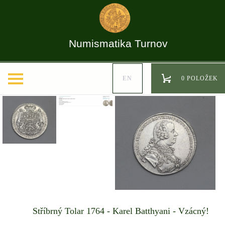
Numismatika Turnov
EN
0 POLOŽEK
Stříbrný Tolar 1764 - Karel Batthyani - Vzácný!