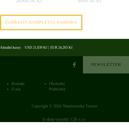
26900.00 Kč
8900.00 Kč
ZOBRAZIT KOMPLETNÍ NABÍDKU
Aktuální kurzy: USD 21,039 Kč | EUR 24,265 Kč
NEWSLETTER
Kontakt
Obchodní
O nás
Podmínky
Copyright © 2026 Numismatika Turnov
E-shop vytvořil:
C26 s.r.o.