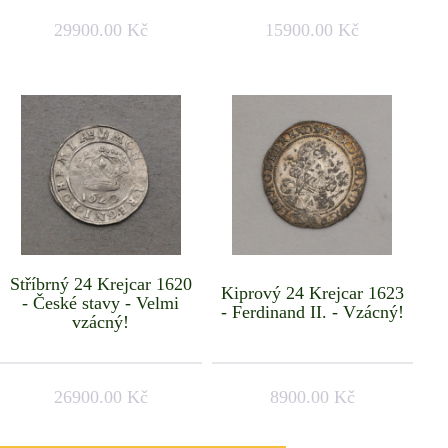
29900.00 Kč
15900.00 Kč
Stříbrný 24 Krejcar 1620
Kiprový 24 Krejcar 1623
- České stavy - Velmi
- Ferdinand II. - Vzácný!
vzácný!
26900.00 Kč
8900.00 Kč