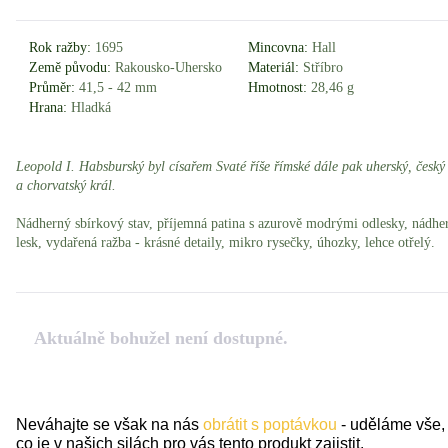
Rok ražby:
1695
Mincovna:
Hall
Země původu:
Rakousko-Uhersko
Materiál:
Stříbro
Průměr:
41,5 - 42 mm
Hmotnost:
28,46 g
Hrana:
Hladká
Leopold I. Habsburský byl císařem Svaté říše římské dále pak uherský, český
a chorvatský král.
Nádherný sbírkový stav, příjemná patina s azurově modrými odlesky, nádhe
lesk, vydařená ražba - krásné detaily, mikro rysečky, úhozky, lehce otřelý.
Aktuálně bohužel není dostupné.
Neváhajte se však na nás
obrátit s poptávkou
- uděláme vše,
co je v našich silách pro vás tento produkt zajistit.