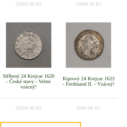
29900.00 Kč
15900.00 Kč
Stříbrný 24 Krejcar 1620
Kiprový 24 Krejcar 1623
- České stavy - Velmi
- Ferdinand II. - Vzácný!
vzácný!
26900.00 Kč
8900.00 Kč