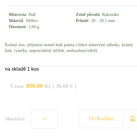
Mincovna:
Hall
Země původu:
Rakousko
Materiál:
Stříbro
Průměr:
20 - 20,5 mm
Hmotnost:
1,60 g
Krásný stav, příjemná matně šedá patina s lehce zlatavými odlesky, krásný
lesk, rysečky, nepravidelný střížek, nedoražený/otřelý.
na skladě 1 kus
890.00
Cena:
Kč ( 36.68 € )
Do Košíku:
Množství: