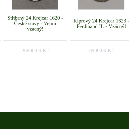
Stříbrný 24 Krejcar 1620 -
Kiprový 24 Krejcar 1623 
České stavy - Velmi
Ferdinand II. - Vzácný!
vzácný!
26900.00 Kč
8900.00 Kč