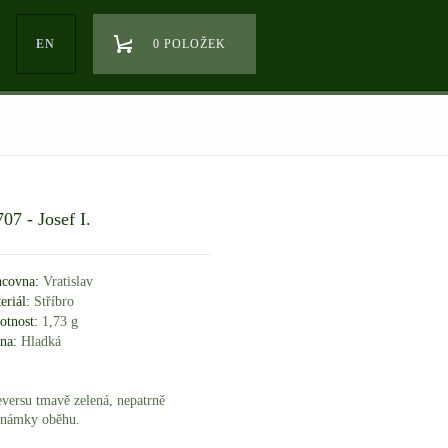
EN
0 POLOŽEK
07 - Josef I.
covna:
Vratislav
eriál:
Stříbro
tnost:
1,73 g
na:
Hladká
reversu tmavě zelená, nepatrně
 známky oběhu.