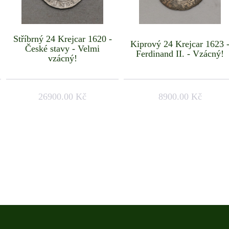
Stříbrný 24 Krejcar 1620 -
Kiprový 24 Krejcar 1623 
České stavy - Velmi
Ferdinand II. - Vzácný!
vzácný!
26900.00 Kč
8900.00 Kč