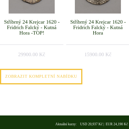
Stříbrný 24 Krejcar 1620 -
Stříbrný 24 Krejcar 1620 -
Fridrich Falcký - Kutná
Fridrich Falcký - Kutná
Hora -TOP!
Hora
29900.00 Kč
15900.00 Kč
ZOBRAZIT KOMPLETNÍ NABÍDKU
Aktuální kurzy: USD 20,937 Kč | EUR 24,190 Kč