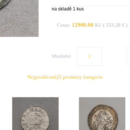
na skladě 1 kus
12900.00
Cena:
Kč ( 533.28 € )
Množství:
Nejprodávanější produkty kategorie