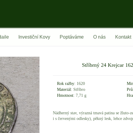
aile
Investiční Kovy
Poptáváme
O nás
Kontakt
Stříbrný 24 Krejcar 162
Rok ražby:
1620
Min
Materiál:
Stříbro
Prů
Hmotnost:
7,71 g
Hra
Nádherný stav, výrazná tmavá patina se žluto-z
i s červenými odlesky), pěkný lesk, lehce zdvo