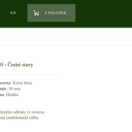
EN
0 POLOŽEK
0 - České stavy
covna:
Kutná Hora
měr:
30 mm
na:
Hladká
elenými odlesky (v reversu
jená (nedokonalá) ražba.