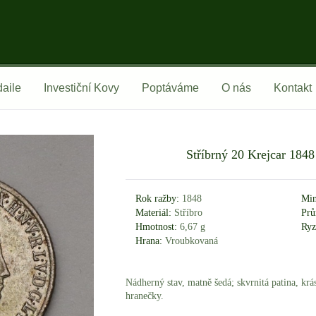
aile
Investiční Kovy
Poptáváme
O nás
Kontakt
Stříbrný 20 Krejcar 1848
Rok ražby:
1848
Min
Materiál:
Stříbro
Prů
Hmotnost:
6,67 g
Ryz
Hrana:
Vroubkovaná
Nádherný stav, matně šedá; skvrnitá patina, kr
hranečky.