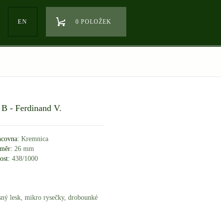
EN
0 POLOŽEK
 B - Ferdinand V.
covna:
Kremnica
měr:
26 mm
ost:
438/1000
ásný lesk, mikro rysečky, drobounké