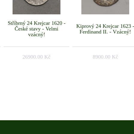
Stříbrný 24 Krejcar 1620 -
Kiprový 24 Krejcar 1623 
České stavy - Velmi
Ferdinand II. - Vzácný!
vzácný!
26900.00 Kč
8900.00 Kč