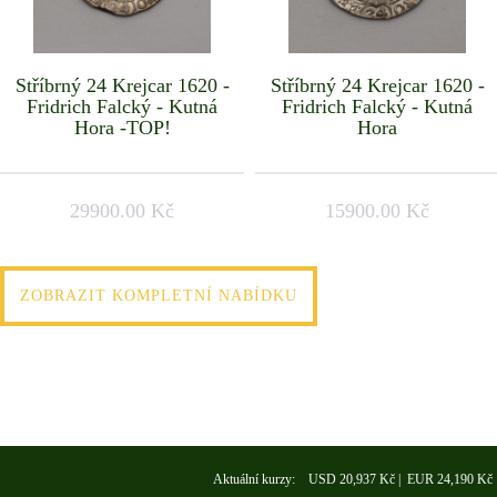
Stříbrný 24 Krejcar 1620 -
Stříbrný 24 Krejcar 1620 -
Fridrich Falcký - Kutná
Fridrich Falcký - Kutná
Hora -TOP!
Hora
29900.00 Kč
15900.00 Kč
ZOBRAZIT KOMPLETNÍ NABÍDKU
Aktuální kurzy: USD 20,937 Kč | EUR 24,190 Kč