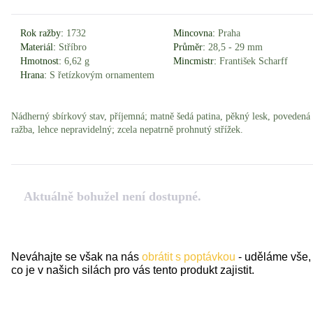
Rok ražby:
1732
Mincovna:
Praha
Materiál:
Stříbro
Průměr:
28,5 - 29 mm
Hmotnost:
6,62 g
Mincmistr:
František Scharff
Hrana:
S řetízkovým ornamentem
Nádherný sbírkový stav, příjemná; matně šedá patina, pěkný lesk, povedená
ražba, lehce nepravidelný; zcela nepatrně prohnutý střížek.
Aktuálně bohužel není dostupné.
Neváhajte se však na nás
obrátit s poptávkou
- uděláme vše,
co je v našich silách pro vás tento produkt zajistit.