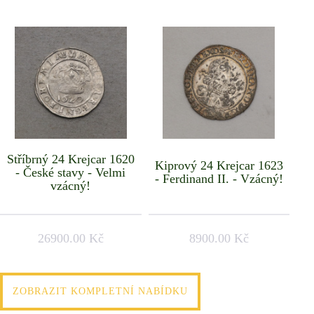
Stříbrný 24 Krejcar 1620
Kiprový 24 Krejcar 1623
- České stavy - Velmi
- Ferdinand II. - Vzácný!
vzácný!
26900.00 Kč
8900.00 Kč
ZOBRAZIT KOMPLETNÍ NABÍDKU