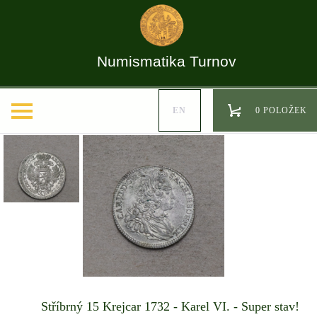
Numismatika Turnov
EN
0 POLOŽEK
Stříbrný 15 Krejcar 1732 - Karel VI. - Super stav!