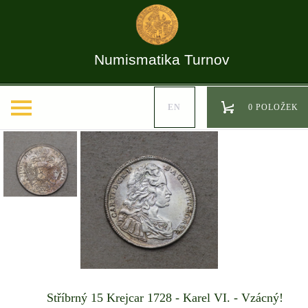
Numismatika Turnov
EN
0 POLOŽEK
Stříbrný 15 Krejcar 1728 - Karel VI. - Vzácný!