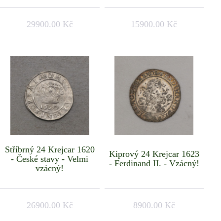
29900.00 Kč
15900.00 Kč
Stříbrný 24 Krejcar 1620
Kiprový 24 Krejcar 1623
- České stavy - Velmi
- Ferdinand II. - Vzácný!
vzácný!
26900.00 Kč
8900.00 Kč