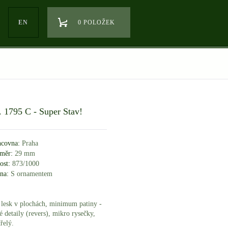
EN
0 POLOŽEK
I. 1795 C - Super Stav!
covna:
Praha
měr:
29 mm
ost:
873/1000
na:
S ornamentem
í lesk v plochách, minimum patiny -
é detaily (revers), mikro rysečky,
řelý.