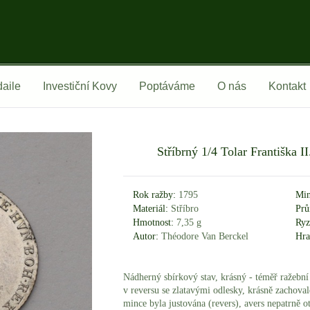
aile
Investiční Kovy
Poptáváme
O nás
Kontakt
Stříbrný 1/4 Tolar Františka I
Rok ražby:
1795
Min
Materiál:
Stříbro
Prů
Hmotnost:
7,35 g
Ryz
Autor:
Théodore Van Berckel
Hra
Nádherný sbírkový stav, krásný - téměř ražebn
v reversu se zlatavými odlesky, krásně zachoval
mince byla justována (revers), avers nepatrně ot