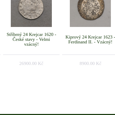
Stříbrný 24 Krejcar 1620 -
Kiprový 24 Krejcar 1623 
České stavy - Velmi
Ferdinand II. - Vzácný!
vzácný!
26900.00 Kč
8900.00 Kč