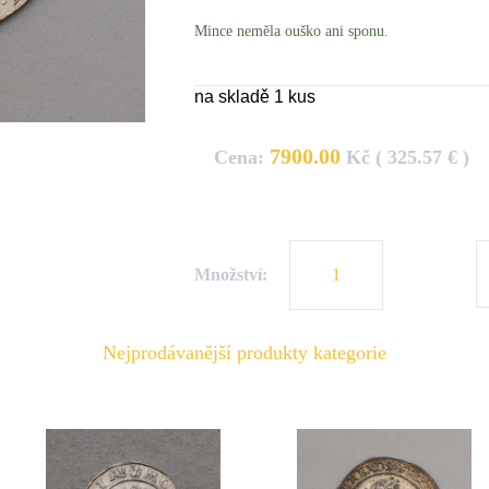
Mince neměla ouško ani sponu.
na skladě 1 kus
7900.00
Cena:
Kč ( 325.57 € )
Množství:
Nejprodávanější produkty kategorie