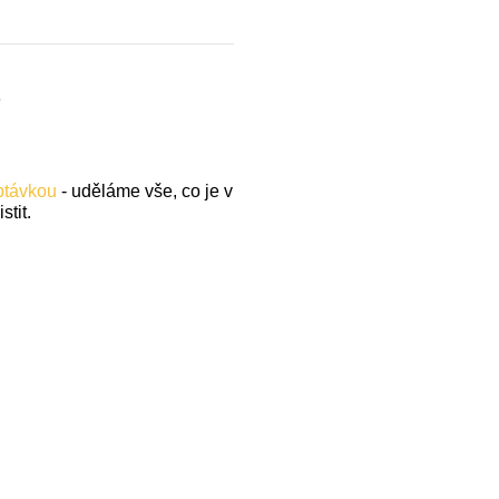
.
optávkou
- uděláme vše, co je v
stit.