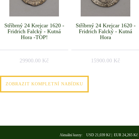
Stříbrný 24 Krejcar 1620 -
Stříbrný 24 Krejcar 1620 -
Fridrich Falcký - Kutná
Fridrich Falcký - Kutná
Hora -TOP!
Hora
29900.00 Kč
15900.00 Kč
ZOBRAZIT KOMPLETNÍ NABÍDKU
Aktuální kurzy: USD 21,039 Kč | EUR 24,265 Kč