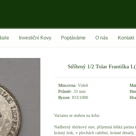
aile
Investiční Kovy
Poptáváme
O nás
Kontakt
Stříbrný 1/2 Tolar Františka I.
Mincovna:
Vídeň
Mat
Průměr:
33 mm
Hmo
Ryzost:
833/1000
Hra
Varianta se stuhou na krku.
Nádherný sbírkový stav, příjemná lehká patina (
krásný lesk, v plochách ražební, krásné detaily,