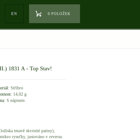
EN
0 POLOŽEK
(II.) 1831 A - Top Stav!
eriál:
Stříbro
tnost:
14,02 g
na:
S nápisem
ložiska tmavě skvrnité patiny),
 mikro rysečky, justováno v reversu.