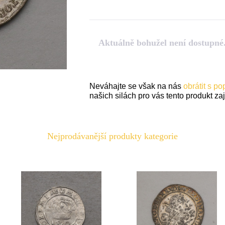
Aktuálně bohužel není dostupné
Neváhajte se však na nás
obrátit s p
našich silách pro vás tento produkt zaji
Nejprodávanější produkty kategorie