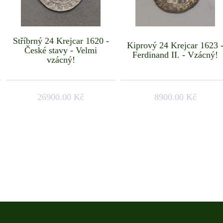
Stříbrný 24 Krejcar 1620 -
Kiprový 24 Krejcar 1623 
České stavy - Velmi
Ferdinand II. - Vzácný!
vzácný!
26900.00 Kč
8900.00 Kč