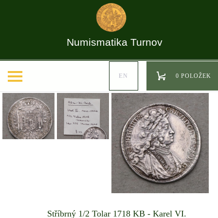
Numismatika Turnov
EN
0 POLOŽEK
Stříbrný 1/2 Tolar 1718 KB - Karel VI.