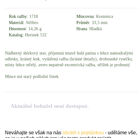
Rok ražby:
1718
Mincovna:
Kremnica
Materiál:
Stříbro
Průměr:
33,5 mm
Hmotnost:
14,26 g
Hrana:
Hladká
Katalog:
Herinek 532
Nádherný sbírkový stav, příjemná tmavě šedá patina s lehce namodralými
odlesky, krásný lesk, vydařená ražba (krásné detaily), drobounké rysečky,
místy lehce otřelý, avers nepatrně excentrická ražba, střížek je prohnutý.
Mince má starý podložní lístek.
Aktuálně bohužel není dostupné.
Neváhajte se však na nás
obrátit s poptávkou
- uděláme vše,