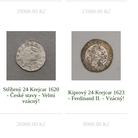
29900.00 Kč
15900.00 Kč
Stříbrný 24 Krejcar 1620
Kiprový 24 Krejcar 1623
- České stavy - Velmi
- Ferdinand II. - Vzácný!
vzácný!
26900.00 Kč
8900.00 Kč