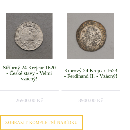
Stříbrný 24 Krejcar 1620
Kiprový 24 Krejcar 1623
- České stavy - Velmi
- Ferdinand II. - Vzácný!
vzácný!
26900.00 Kč
8900.00 Kč
ZOBRAZIT KOMPLETNÍ NABÍDKU