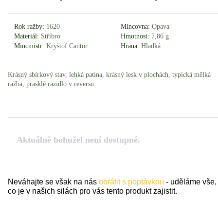
Rok ražby:
1620
Mincovna:
Opava
Materiál:
Stříbro
Hmotnost:
7,86 g
Mincmistr:
Kryštof Cantor
Hrana:
Hladká
Krásný sbírkový stav, lehká patina, krásný lesk v plochách, typická mělká
ražba, prasklé razidlo v reversu.
Aktuálně bohužel není dostupné.
Neváhajte se však na nás
obrátit s poptávkou
- uděláme vše,
co je v našich silách pro vás tento produkt zajistit.