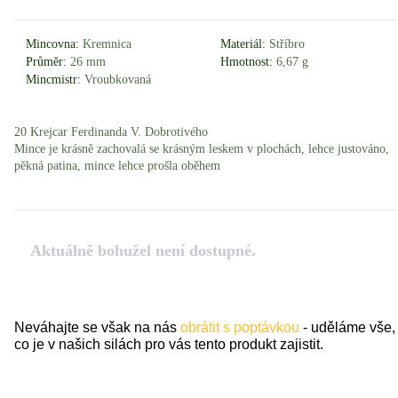
Mincovna:
Kremnica
Materiál:
Stříbro
Průměr:
26 mm
Hmotnost:
6,67 g
Mincmistr:
Vroubkovaná
20 Krejcar Ferdinanda V. Dobrotivého
Mince je krásně zachovalá se krásným leskem v plochách, lehce justováno,
pěkná patina, mince lehce prošla oběhem
Aktuálně bohužel není dostupné.
Neváhajte se však na nás
obrátit s poptávkou
- uděláme vše,
co je v našich silách pro vás tento produkt zajistit.