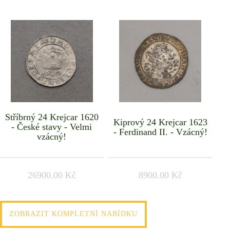
Stříbrný 24 Krejcar 1620
Kiprový 24 Krejcar 1623
- České stavy - Velmi
- Ferdinand II. - Vzácný!
vzácný!
26900.00 Kč
8900.00 Kč
ZOBRAZIT KOMPLETNÍ NABÍDKU