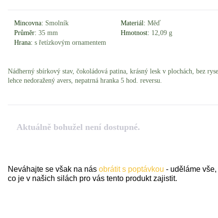
Mincovna:
Smolník
Materiál:
Měď
Průměr:
35 mm
Hmotnost:
12,09 g
Hrana:
s řetízkovým ornamentem
Nádherný sbírkový stav, čokoládová patina, krásný lesk v plochách, bez rys
lehce nedoražený avers, nepatrná hranka 5 hod. reversu.
Aktuálně bohužel není dostupné.
Neváhajte se však na nás
obrátit s poptávkou
- uděláme vše,
co je v našich silách pro vás tento produkt zajistit.