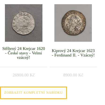
Stříbrný 24 Krejcar 1620
Kiprový 24 Krejcar 1623
- České stavy - Velmi
- Ferdinand II. - Vzácný!
vzácný!
26900.00 Kč
8900.00 Kč
ZOBRAZIT KOMPLETNÍ NABÍDKU