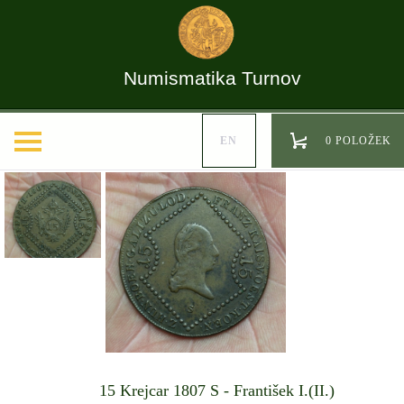
Numismatika Turnov
EN
0 POLOŽEK
15 Krejcar 1807 S - František I.(II.)