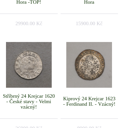
Hora -TOP!
Hora
29900.00 Kč
15900.00 Kč
Stříbrný 24 Krejcar 1620
Kiprový 24 Krejcar 1623
- České stavy - Velmi
- Ferdinand II. - Vzácný!
vzácný!