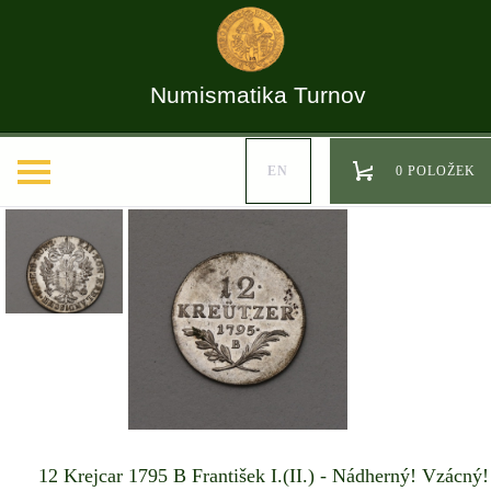
Numismatika Turnov
EN
0 POLOŽEK
12 Krejcar 1795 B František I.(II.) - Nádherný! Vzácný!