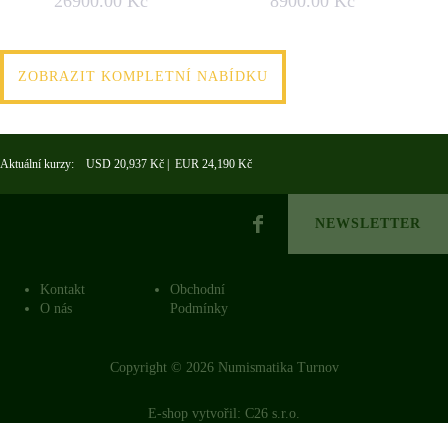
26900.00 Kč
8900.00 Kč
ZOBRAZIT KOMPLETNÍ NABÍDKU
Aktuální kurzy: USD 20,937 Kč | EUR 24,190 Kč
NEWSLETTER
Kontakt
Obchodní
O nás
Podmínky
Copyright © 2026 Numismatika Turnov
E-shop vytvořil:
C26 s.r.o.