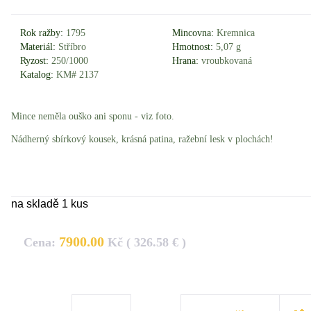
Rok ražby:
1795
Mincovna:
Kremnica
Materiál:
Stříbro
Hmotnost:
5,07 g
Ryzost:
250/1000
Hrana:
vroubkovaná
Katalog:
KM# 2137
Mince neměla ouško ani sponu - viz foto.
Nádherný sbírkový kousek, krásná patina, ražební lesk v plochách!
na skladě 1 kus
7900.00
Cena:
Kč ( 326.58 € )