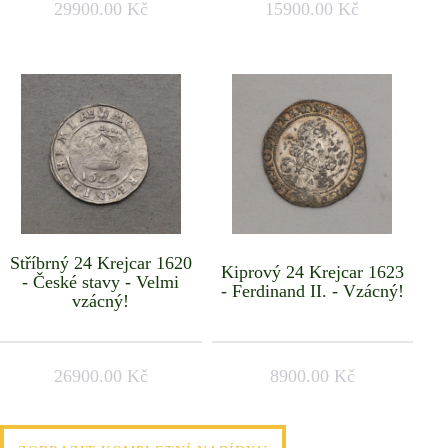
29900.00 Kč
15900.00 Kč
Stříbrný 24 Krejcar 1620
Kiprový 24 Krejcar 1623
- České stavy - Velmi
- Ferdinand II. - Vzácný!
vzácný!
26900.00 Kč
8900.00 Kč