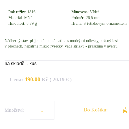
Rok ražby:
1816
Mincovna:
Vídeň
Materiál:
Měď
Průměr:
26,5 mm
Hmotnost:
8,79 g
Hrana:
S řetízkovým ornamentem
Nádherný stav, příjemná matná patina s modrými odlesky, krásný lesk
v plochách, nepatrné mikro rysečky, vada střížku - prasklina v aversu.
na skladě 1 kus
490.00
Cena:
Kč ( 20.19 € )
Do Košíku:
Množství: