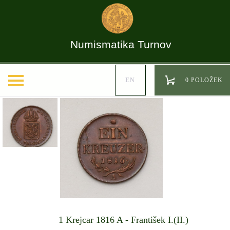
Numismatika Turnov
EN
0 POLOŽEK
1 Krejcar 1816 A - František I.(II.)