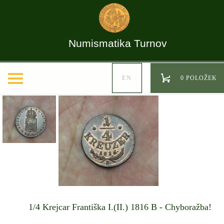
Numismatika Turnov
EN
0 POLOŽEK
1/4 Krejcar Františka I.(II.) 1816 B - Chyboražba!