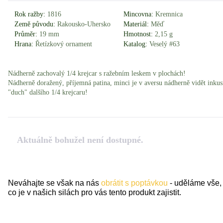
Rok ražby:
1816
Mincovna:
Kremnica
Země původu:
Rakousko-Uhersko
Materiál:
Měď
Průměr:
19 mm
Hmotnost:
2,15 g
Hrana:
Řetízkový ornament
Katalog:
Veselý #63
Nádherně zachovalý 1/4 krejcar s ražebním leskem v plochách!
Nádherně doražený, příjemná patina, minci je v aversu nádherně vidět inkus
"duch" dalšího 1/4 krejcaru!
Aktuálně bohužel není dostupné.
Neváhajte se však na nás
obrátit s poptávkou
- uděláme vše,
co je v našich silách pro vás tento produkt zajistit.