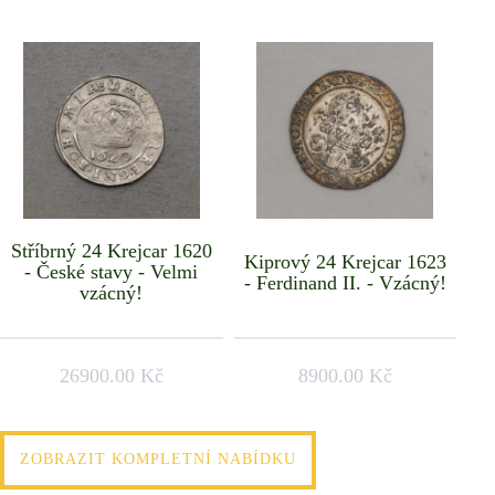
Stříbrný 24 Krejcar 1620
Kiprový 24 Krejcar 1623
- České stavy - Velmi
- Ferdinand II. - Vzácný!
vzácný!
26900.00 Kč
8900.00 Kč
ZOBRAZIT KOMPLETNÍ NABÍDKU