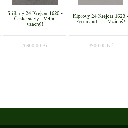
Stříbrný 24 Krejcar 1620 -
Kiprový 24 Krejcar 1623 
České stavy - Velmi
Ferdinand II. - Vzácný!
vzácný!
26900.00 Kč
8900.00 Kč