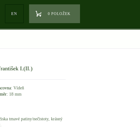
EN
0 POLOŽEK
antišek I.(II.)
covna:
Vídeň
měr:
18 mm
iska tmavé patiny/nečistoty, krásný
.