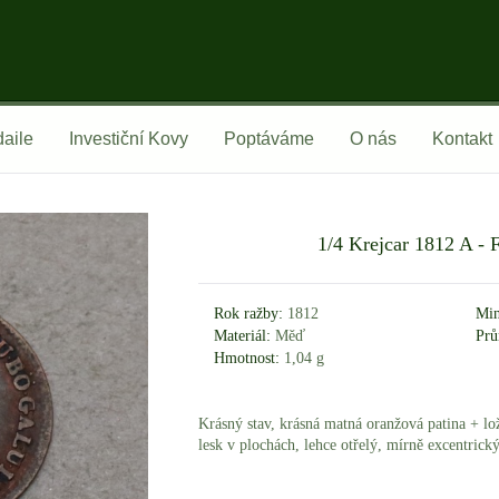
aile
Investiční Kovy
Poptáváme
O nás
Kontakt
1/4 Krejcar 1812 A - Fr
Rok ražby:
1812
Min
Materiál:
Měď
Prů
Hmotnost:
1,04 g
Krásný stav, krásná matná oranžová patina + lož
lesk v plochách, lehce otřelý, mírně excentrický