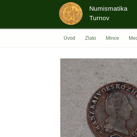
Numismatika
Turnov
Úvod
Zlato
Mince
Med