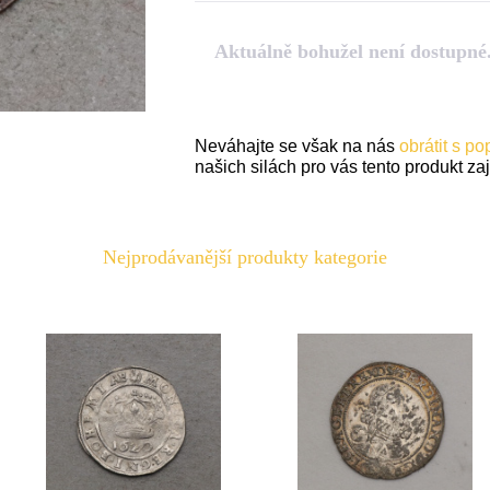
Aktuálně bohužel není dostupné
Neváhajte se však na nás
obrátit s p
našich silách pro vás tento produkt zaji
Nejprodávanější produkty kategorie