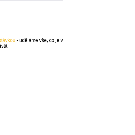
.
optávkou
- uděláme vše, co je v
stit.