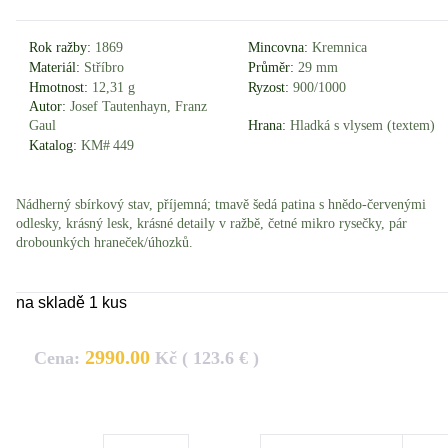
Rok ražby:
1869
Mincovna:
Kremnica
Materiál:
Stříbro
Průměr:
29 mm
Hmotnost:
12,31 g
Ryzost:
900/1000
Autor:
Josef Tautenhayn, Franz
Gaul
Hrana:
Hladká s vlysem (textem)
Katalog:
KM# 449
Nádherný sbírkový stav, příjemná; tmavě šedá patina s hnědo-červenými
odlesky, krásný lesk, krásné detaily v ražbě, četné mikro rysečky, pár
drobounkých hraneček/úhozků.
na skladě 1 kus
2990.00
Cena:
Kč ( 123.6 € )