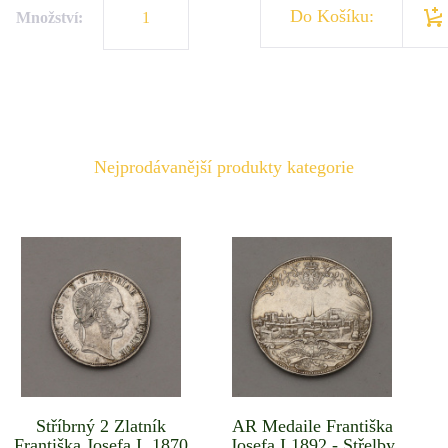
Do Košíku:
Množství:
Nejprodávanější produkty kategorie
Stříbrný 2 Zlatník
AR Medaile Františka
Františka Josefa I. 1870
Josefa I.1892 - Střelby