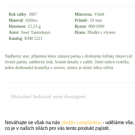
Rok ražby:
1867
Mincovna:
Vídeň
Materiál:
Stříbro
Průměr:
29 mm
Hmotnost:
12,23 g
Ryzost:
900/1000
Autor:
Josef Tautenhayn
Hrana:
Hladká s vlysem
Katalog:
KM# 2221
Nádherný stav, příjemná lehce zlatavá patina s drobnými ložisky tmavé (až
černé) patiny, nádherný lesk, krásné detaily v ražbě, četné mikro rysečky,
jedna drobounká hranečka v aversu, mince je místy lehce otřelá.
Aktuálně bohužel není dostupné.
Neváhajte se však na nás
obrátit s poptávkou
- uděláme vše,
co je v našich silách pro vás tento produkt zajistit.