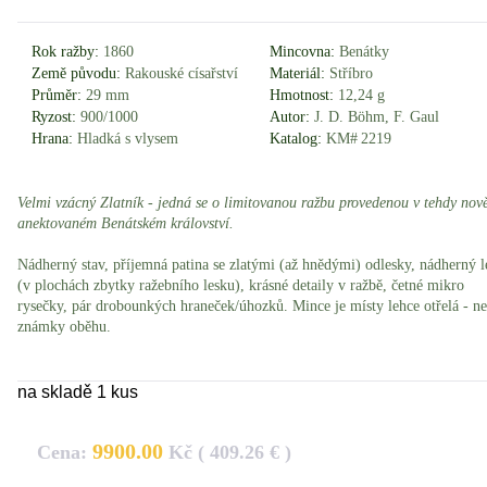
Rok ražby:
1860
Mincovna:
Benátky
Země původu:
Rakouské císařství
Materiál:
Stříbro
Průměr:
29 mm
Hmotnost:
12,24 g
Ryzost:
900/1000
Autor:
J. D. Böhm, F. Gaul
Hrana:
Hladká s vlysem
Katalog:
KM# 2219
Velmi vzácný Zlatník - jedná se o limitovanou ražbu provedenou v tehdy nov
anektovaném Benátském království.
Nádherný stav, příjemná patina se zlatými (až hnědými) odlesky, nádherný l
(v plochách zbytky ražebního lesku), krásné detaily v ražbě, četné mikro
rysečky, pár drobounkých hraneček/úhozků. Mince je místy lehce otřelá - ne
známky oběhu.
na skladě 1 kus
9900.00
Cena:
Kč ( 409.26 € )