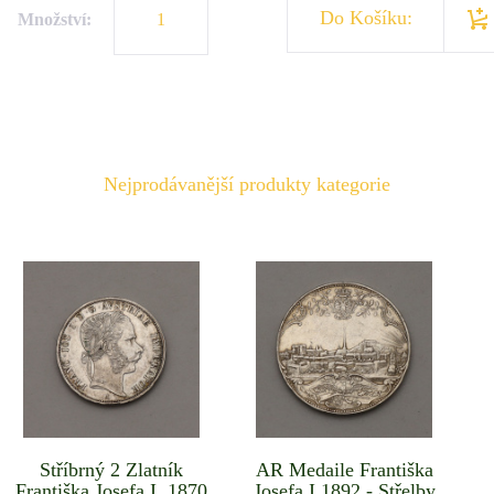
Do Košíku:
Množství:
Nejprodávanější produkty kategorie
Stříbrný 2 Zlatník
AR Medaile Františka
Františka Josefa I. 1870
Josefa I.1892 - Střelby