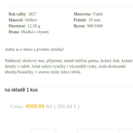
Rok ražby:
1857
Mincovna:
Vídeň
Materiál:
Stříbro
Průměr:
29 mm
Hmotnost:
12,30 g
Ryzost:
900/1000
Hrana:
Hladká s vlysem
Jedná se o minci z prvního ročníku!
Nádherný sbírkový stav, příjemná; matně mléčná patina, krásný lesk, krásné
detaily v ražbě, četné mikro rysečky i výraznější rysky, zcela drobounké
úhozky/hranečky, v aversu místy lehce otřelá.
na skladě 1 kus
4900.00
Cena:
Kč ( 201.94 € )