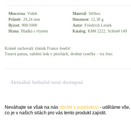
Mincovna:
Vídeň
Materiál:
Stříbro
Průměr:
29,24 mm
Hmotnost:
12,38 g
Ryzost:
900/1000
Autor:
Friedrich Leisek
Hrana:
Hladká s vlysem
Katalog:
KM# 2222, Schön# 149
Krásně zachovalý zlatník France Josefa!
Tmavá patina, ražební lesk v plochách, drobné rysečky - viz foto.
Aktuálně bohužel není dostupné.
Neváhajte se však na nás
obrátit s poptávkou
- uděláme vše,
co je v našich silách pro vás tento produkt zajistit.