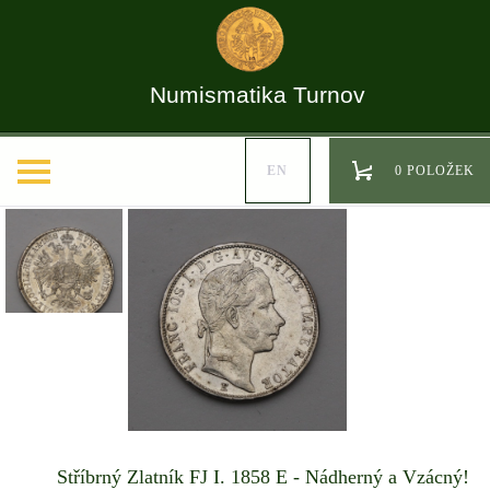
Numismatika Turnov
EN
0 POLOŽEK
Stříbrný Zlatník FJ I. 1858 E - Nádherný a Vzácný!