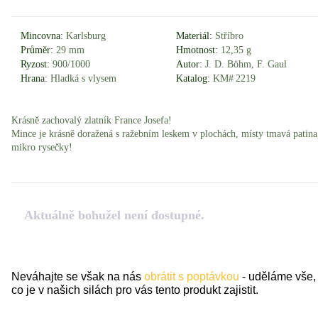
Mincovna:
Karlsburg
Materiál:
Stříbro
Průměr:
29 mm
Hmotnost:
12,35 g
Ryzost:
900/1000
Autor:
J. D. Böhm, F. Gaul
Hrana:
Hladká s vlysem
Katalog:
KM# 2219
Krásně zachovalý zlatník France Josefa!
Mince je krásně doražená s ražebním leskem v plochách, místy tmavá patina
mikro rysečky!
Aktuálně bohužel není dostupné.
Neváhajte se však na nás
obrátit s poptávkou
- uděláme vše,
co je v našich silách pro vás tento produkt zajistit.