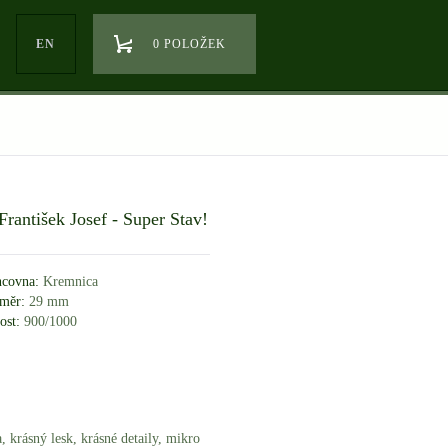
EN
0 POLOŽEK
rantišek Josef - Super Stav!
covna:
Kremnica
měr:
29 mm
ost:
900/1000
, krásný lesk, krásné detaily, mikro