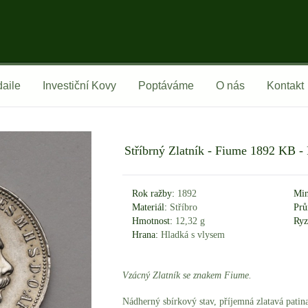
aile
Investiční Kovy
Poptáváme
O nás
Kontakt
Stříbrný Zlatník - Fiume 1892 KB - F
Rok ražby:
1892
Min
Materiál:
Stříbro
Prů
Hmotnost:
12,32 g
Ryz
Hrana:
Hladká s vlysem
Vzácný Zlatník se znakem Fiume.
Nádherný sbírkový stav, příjemná zlatavá patina