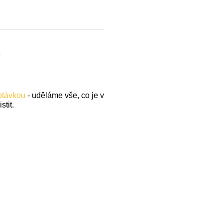
.
optávkou
- uděláme vše, co je v
stit.