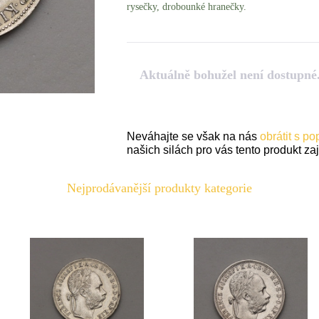
rysečky, drobounké hranečky.
Aktuálně bohužel není dostupné
Neváhajte se však na nás
obrátit s p
našich silách pro vás tento produkt zaji
Nejprodávanější produkty kategorie