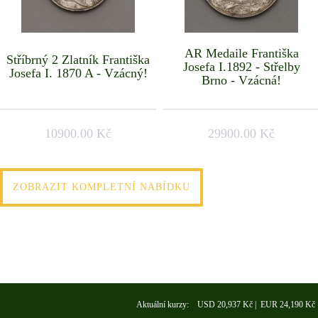
AR Medaile Františka
Stříbrný 2 Zlatník Františka
Josefa I.1892 - Střelby
Josefa I. 1870 A - Vzácný!
Brno - Vzácná!
10900.00 Kč
29900.00 Kč
ZOBRAZIT KOMPLETNÍ NABÍDKU
Aktuální kurzy: USD 20,937 Kč | EUR 24,190 Kč