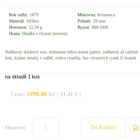
Rok ražby:
1879
Mincovna:
Kremnica
Materiál:
Stříbro
Průměr:
29 mm
Hmotnost:
12,34 g
Ryzost:
900/1000
Hrana:
Hladká s vlysem (textem)
Nádherný sbírkový stav, minimum lehce matné patiny, nádherný až ražební
lesk, krásné detaily v ražbě, mikro rysečky, bez výrazných rysek či hranek.
na skladě 1 kus
1490.00
Cena:
Kč ( 61.41 € )
Do Košíku:
Množství: