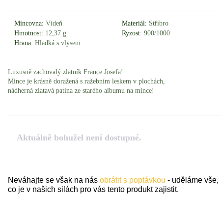
Mincovna:
Vídeň
Materiál:
Stříbro
Hmotnost:
12,37 g
Ryzost:
900/1000
Hrana:
Hladká s vlysem
Luxusně zachovalý zlatník France Josefa!
Mince je krásně doražená s ražebním leskem v plochách,
nádherná zlatavá patina ze starého albumu na mince!
Aktuálně bohužel není dostupné.
Neváhajte se však na nás
obrátit s poptávkou
- uděláme vše,
co je v našich silách pro vás tento produkt zajistit.