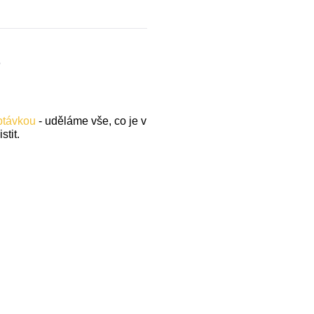
.
optávkou
- uděláme vše, co je v
stit.