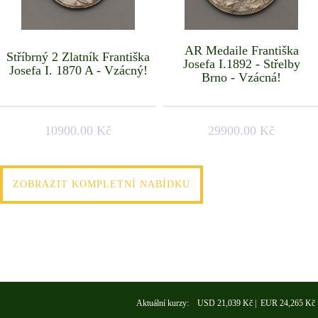
AR Medaile Františka
Stříbrný 2 Zlatník Františka
Josefa I.1892 - Střelby
Josefa I. 1870 A - Vzácný!
Brno - Vzácná!
10900.00 Kč
29900.00 Kč
ZOBRAZIT KOMPLETNÍ NABÍDKU
Aktuální kurzy: USD 21,039 Kč | EUR 24,265 Kč