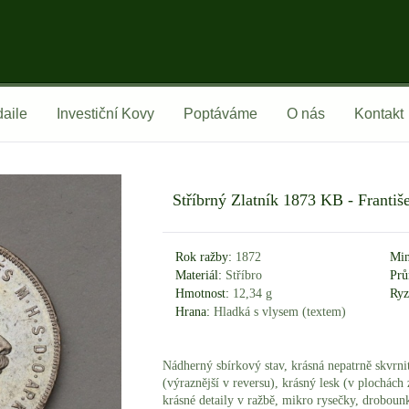
aile
Investiční Kovy
Poptáváme
O nás
Kontakt
Stříbrný Zlatník 1873 KB - Františe
Rok ražby:
1872
Min
Materiál:
Stříbro
Prů
Hmotnost:
12,34 g
Ryz
Hrana:
Hladká s vlysem (textem)
Nádherný sbírkový stav, krásná nepatrně skvrni
(výraznější v reversu), krásný lesk (v plochách
krásné detaily v ražbě, mikro rysečky, drobou