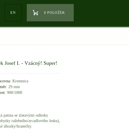
EN
0 POLOŽEK
k Josef I. - Vzácný! Super!
covna:
Kremnica
měr:
29 mm
ost:
900/1000
tá patina se zlatavými odlesky
 zbytky ražebního/zrcadlového lesku),
nké úhozky/hranečky.