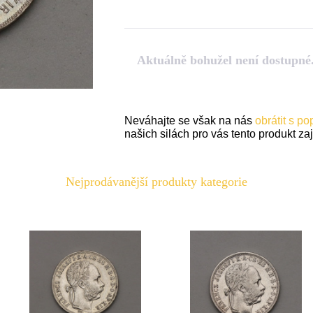
Aktuálně bohužel není dostupné
Neváhajte se však na nás
obrátit s p
našich silách pro vás tento produkt zaji
Nejprodávanější produkty kategorie