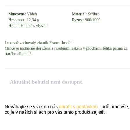
Mincovna:
Vídeň
Materiál:
Stříbro
Hmotnost:
12,34 g
Ryzost:
900/1000
Hrana:
Hladká s vlysem
Luxusně zachovalý zlatník France Josefa!
Mince je nádherně doražená s ražebním leskem v plochách, lehká patina ze
starého albumu!
Aktuálně bohužel není dostupné.
Neváhajte se však na nás
obrátit s poptávkou
- uděláme vše,
co je v našich silách pro vás tento produkt zajistit.