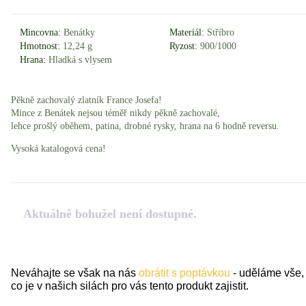
Mincovna:
Benátky
Materiál:
Stříbro
Hmotnost:
12,24 g
Ryzost:
900/1000
Hrana:
Hladká s vlysem
Pěkně zachovalý zlatník France Josefa!
Mince z Benátek nejsou téměř nikdy pěkně zachovalé,
lehce prošlý oběhem, patina, drobné rysky, hrana na 6 hodně reversu.
Vysoká katalogová cena!
Aktuálně bohužel není dostupné.
Neváhajte se však na nás
obrátit s poptávkou
- uděláme vše,
co je v našich silách pro vás tento produkt zajistit.