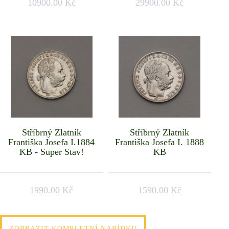
10900.00 Kč
29900.00 Kč
Stříbrný Zlatník
Stříbrný Zlatník
Františka Josefa I.1884
Františka Josefa I. 1888
KB - Super Stav!
KB
1990.00 Kč
1590.00 Kč
ZOBRAZIT KOMPLETNÍ NABÍDKU