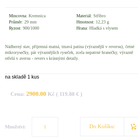
Mincovna:
Kremnica
Materiál:
Stříbro
Průměr:
29 mm
Hmotnost:
12,23 g
Ryzost:
900/1000
Hrana:
Hladká s vlysem
Nádherný stav, příjemná matná, tmavá patina (výraznější v reversu), četné
mikrorysečky, pár výraznějších ryseček, zcela nepatrné hranečky, výrazně
otřelá v aversu - revers s krásnými detaily.
na skladě 1 kus
2900.00
Cena:
Kč ( 119.88 € )
Do Košíku:
Množství: