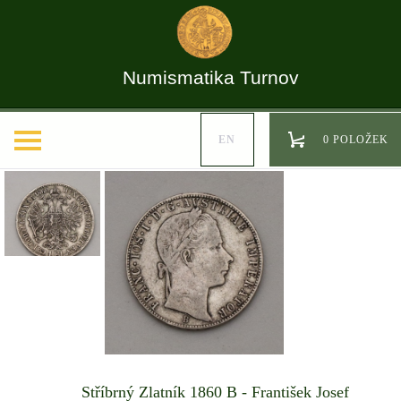
Numismatika Turnov
EN
0 POLOŽEK
Stříbrný Zlatník 1860 B - František Josef