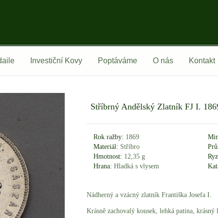
aile
Investiční Kovy
Poptáváme
O nás
Kontakt
Stříbrný Andělský Zlatník FJ I. 1
Rok ražby:
1869
Min
Materiál:
Stříbro
Prů
Hmotnost:
12,35 g
Ryz
Hrana:
Hladká s vlysem
Kat
Nádherný a vzácný zlatník Františka Josefa I.
Krásně zachovalý kousek, lehká patina, krásný 