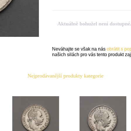
Aktuálně bohužel není dostupné
Neváhajte se však na nás
obrátit s p
našich silách pro vás tento produkt zaji
Nejprodávanější produkty kategorie