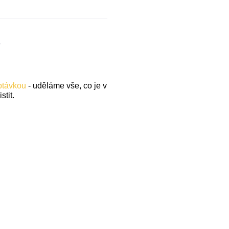
.
optávkou
- uděláme vše, co je v
stit.