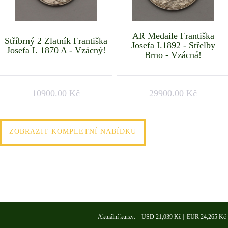
AR Medaile Františka
Stříbrný 2 Zlatník Františka
Josefa I.1892 - Střelby
Josefa I. 1870 A - Vzácný!
Brno - Vzácná!
10900.00 Kč
29900.00 Kč
ZOBRAZIT KOMPLETNÍ NABÍDKU
Aktuální kurzy: USD 21,039 Kč | EUR 24,265 Kč