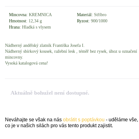
Mincovna:
KREMNICA
Materiál:
Stříbro
Hmotnost:
12,34 g
Ryzost:
900/1000
Hrana:
Hladká s vlysem
Nádherný andělský zlatník Františka Josefa I.
Nádherný sbírkový kousek, ražební lesk , téměř bez rysek, úhoz u označení
mincovny.
Vysoká katalogová cena!
Aktuálně bohužel není dostupné.
Neváhajte se však na nás
obrátit s poptávkou
- uděláme vše,
co je v našich silách pro vás tento produkt zajistit.