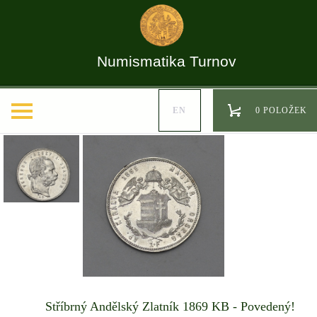
Numismatika Turnov
EN
0 POLOŽEK
Stříbrný Andělský Zlatník 1869 KB - Povedený!