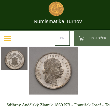
Numismatika Turnov
EN
0 POLOŽEK
Stříbrný Andělský Zlatník 1869 KB - František Josef - To