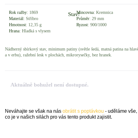
Rok ražby:
1869
Mincovna:
Kremnica
Stav!
Materiál:
Stříbro
Průměr:
29 mm
Hmotnost:
12,35 g
Ryzost:
900/1000
Hrana:
Hladká s vlysem
Nádherný sbírkový stav, minimum patiny (světle šedá, matná patina na hlav
a v erbu), ražební lesk v plochách, mikrorysečky, bez hranek.
Aktuálně bohužel není dostupné.
Neváhajte se však na nás
obrátit s poptávkou
- uděláme vše,
co je v našich silách pro vás tento produkt zajistit.