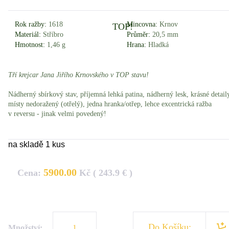
Rok ražby:
1618
Mincovna:
Krnov
TOP!
Materiál:
Stříbro
Průměr:
20,5 mm
Hmotnost:
1,46 g
Hrana:
Hladká
Tří krejcar Jana Jiřího Krnovského v TOP stavu!
Nádherný sbírkový stav, příjemná lehká patina, nádherný lesk, krásné detaily
místy nedoražený (otřelý), jedna hranka/otřep, lehce excentrická ražba
v reversu - jinak velmi povedený!
na skladě 1 kus
5900.00
Cena:
Kč ( 243.9 € )
Do Košíku:
Množství: