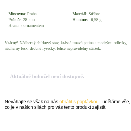
Mincovna:
Praha
Materiál:
Stříbro
Průměr:
28 mm
Hmotnost:
6,58 g
Hrana:
s ornamentem
Vzácný! Nádherný sbírkový stav, krásná tmavá patina s modrými odlesky,
nádherný lesk, drobné rysečky, lehce nepravidelný střížek.
Aktuálně bohužel není dostupné.
Neváhajte se však na nás
obrátit s poptávkou
- uděláme vše,
co je v našich silách pro vás tento produkt zajistit.