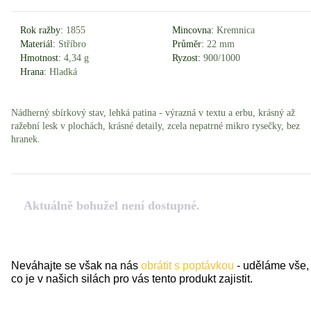
Rok ražby:
1855
Mincovna:
Kremnica
Materiál:
Stříbro
Průměr:
22 mm
Hmotnost:
4,34 g
Ryzost:
900/1000
Hrana:
Hladká
Nádherný sbírkový stav, lehká patina - výrazná v textu a erbu, krásný až
ražební lesk v plochách, krásné detaily, zcela nepatrné mikro rysečky, bez
hranek.
Aktuálně bohužel není dostupné.
Neváhajte se však na nás
obrátit s poptávkou
- uděláme vše,
co je v našich silách pro vás tento produkt zajistit.