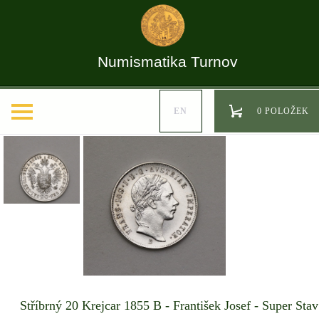
Numismatika Turnov
EN
0 POLOŽEK
Stříbrný 20 Krejcar 1855 B - František Josef - Super Stav