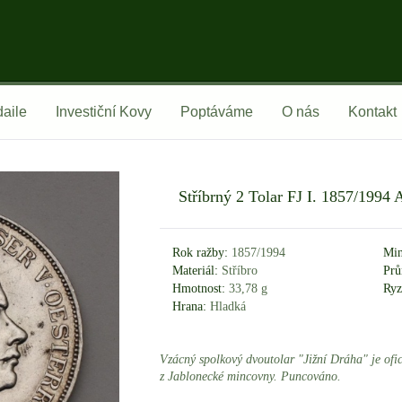
aile
Investiční Kovy
Poptáváme
O nás
Kontakt
Stříbrný 2 Tolar FJ I. 1857/1994 A
Rok ražby:
1857/1994
Min
Materiál:
Stříbro
Prů
Hmotnost:
33,78 g
Ryz
Hrana:
Hladká
Vzácný spolkový dvoutolar "Jižní Dráha" je ofi
z Jablonecké mincovny. Puncováno.