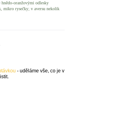
ce hnědo-oranžovými odlesky
k, mikro rysečky; v aversu nekolik
.
optávkou
- uděláme vše, co je v
stit.