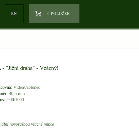
EN
0 POLOŽEK
 - "Jižní dráha" - Vzácný!
covna:
Vídeň/Jablonec
měr:
40,5 mm
ost:
900/1000
ciální novoražbou vzácné mince