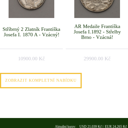
AR Medaile Františka
Stříbrný 2 Zlatník Františka
Josefa I.1892 - Střelby
Josefa I. 1870 A - Vzácný!
Brno - Vzácná!
10900.00 Kč
29900.00 Kč
ZOBRAZIT KOMPLETNÍ NABÍDKU
Aktuální kurzy: USD 21,039 Kč | EUR 24,265 Kč