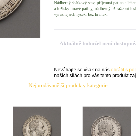
Nádherný sbírkový stav, příjemná patina s leh
a ložisky tmavé patiny, nádherný až ražební les
výraznějších rysek, bez hranek.
Aktuálně bohužel není dostupné
Neváhajte se však na nás
obrátit s p
našich silách pro vás tento produkt zaji
Nejprodávanější produkty kategorie