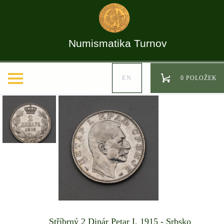
Numismatika Turnov
EN
0 POLOŽEK
Stříbrný 2 Dinár Petar I. 1915 - Srbsko