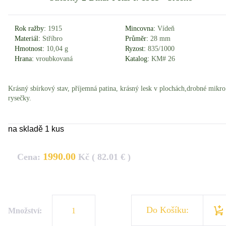
Rok ražby:
1915
Mincovna:
Vídeň
Materiál:
Stříbro
Průměr:
28 mm
Hmotnost:
10,04 g
Ryzost:
835/1000
Hrana:
vroubkovaná
Katalog:
KM# 26
Krásný sbírkový stav, příjemná patina, krásný lesk v plochách,drobné mikro
rysečky.
na skladě 1 kus
1990.00
Cena:
Kč ( 82.01 € )
Do Košíku:
Množství: